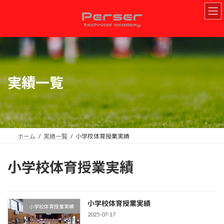
コ
ナ
ン
ビ
テ
ゲ
ン
ー
ツ
シ
へ
ョ
ス
ン
キ
に
実績一覧
ッ
移
プ
動
ホーム
実績一覧
小学校体育授業実績
小学校体育授業実績
小学校体育授業実績
小学校体育授業実績
2025-07-17